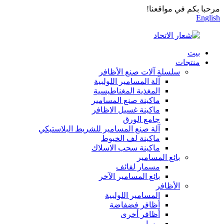
مرحبا بكم في مواقعنا!
English
بيت
منتجات
سلسلة آلات صنع الأظافر
آلة المسامير اللولبية
المغذية المغناطيسية
ماكينة صنع المسامير
ماكينة غسيل الاظافر
جامع الورق
آلة صنع المسامير للشريط البلاستيكي
ماكينة لف الخيوط
ماكينة سحب الاسلاك
بائع المسامير
مسمار لفائف
بائع المسامير الآخر
الأظافر
المسامير اللولبية
أظافر فضفاضة
أظافر أخرى
مسامير