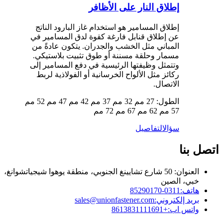
إطلاق النار على الأظافر
إطلاق المسامير هو استخدام غاز البارود الناتج
عن إطلاق قنابل فارغة كقوة لدق المسامير في
المباني مثل الخشب والجدران. يتكون عادةً من
مسمار وحلقة مسننة أو طوق تثبيت بلاستيكي.
وتتمثل وظيفتها الرئيسية في دفع المسامير إلى
ركائز مثل الألواح الخرسانية أو الفولاذية لربط
الاتصال.
الطول: 27 مم 32 مم 37 مم 42 مم 47 مم 52 مم
57 مم 62 مم 67 مم 72 مم
سؤال
التفاصيل
اتصل بنا
العنوان: 50 شارع تشايينغ الجنوبي، منطقة يوهوا شيجياتشوانغ،
خبي، الصين
هاتف:
0311-85290170
بريد إلكتروني:
sales@unionfastener.com
واتس اب:
+8613831111691