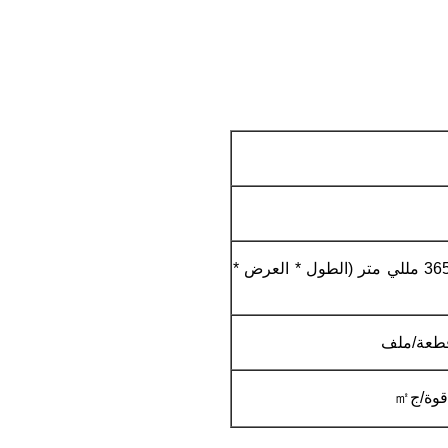
385*137*365 مللي متر (الطول * العرض *
㎡