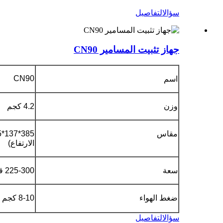
سؤال
التفاصيل
جهاز تثبيت المسامير CN90
CN90
اسم
وزن
4.2 كجم
مقاس
الارتفاع)
سعة
225-300 قطعة/ملف
ضغط الهواء
8-10 كجم قوة/ج
سؤال
التفاصيل