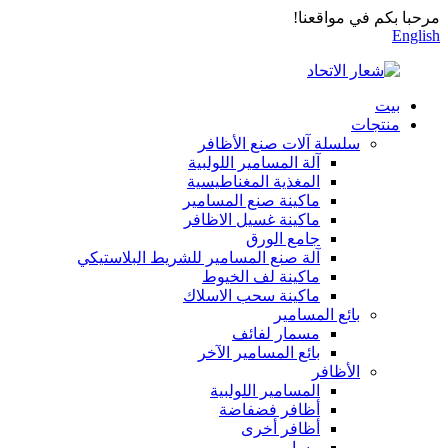
مرحبا بكم في مواقعنا!
English
بيت
منتجات
سلسلة آلات صنع الأظافر
آلة المسامير اللولبية
المغذية المغناطيسية
ماكينة صنع المسامير
ماكينة غسيل الاظافر
جامع الورق
آلة صنع المسامير للشريط البلاستيكي
ماكينة لف الخيوط
ماكينة سحب الاسلاك
بائع المسامير
مسمار لفائف
بائع المسامير الآخر
الأظافر
المسامير اللولبية
أظافر فضفاضة
أظافر أخرى
مسامير