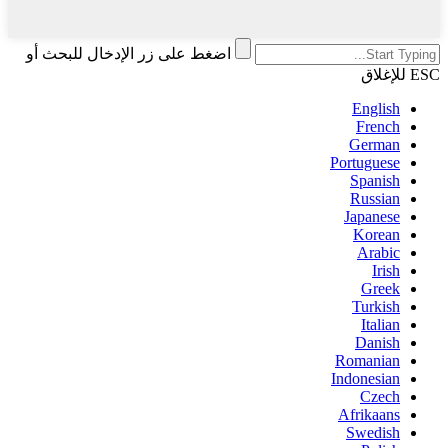
اضغط على زر الإدخال للبحث أو
ESC للإغلاق
English
French
German
Portuguese
Spanish
Russian
Japanese
Korean
Arabic
Irish
Greek
Turkish
Italian
Danish
Romanian
Indonesian
Czech
Afrikaans
Swedish