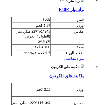
براد نيلر F50E
F50E
اسم
وزن
1.59 كجم
مقاس
245*61*229 مللي متر
(الطول * العرض *
الارتفاع)
سعة
100 قطعة
㎡
ضغط الهواء
5-7 كجم قوة/ج
سؤال
التفاصيل
ماكينة غلق الكرتون
وزن
2.15 كجم
مقاس
342*115*220 مللي متر