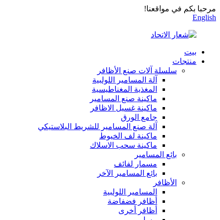
مرحبا بكم في مواقعنا!
English
بيت
منتجات
سلسلة آلات صنع الأظافر
آلة المسامير اللولبية
المغذية المغناطيسية
ماكينة صنع المسامير
ماكينة غسيل الاظافر
جامع الورق
آلة صنع المسامير للشريط البلاستيكي
ماكينة لف الخيوط
ماكينة سحب الاسلاك
بائع المسامير
مسمار لفائف
بائع المسامير الآخر
الأظافر
المسامير اللولبية
أظافر فضفاضة
أظافر أخرى
مسامير