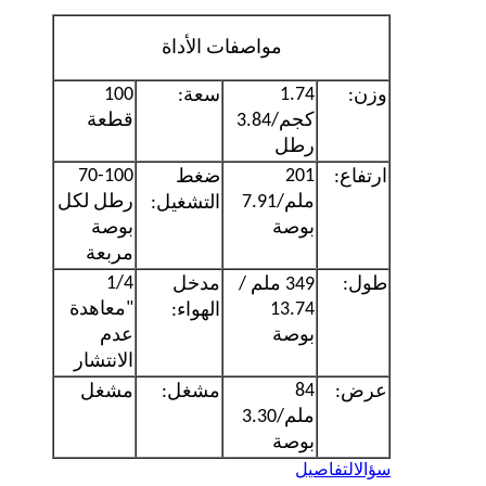
مواصفات الأداة
100
1.74
وزن:
سعة:
كجم/3.84
قطعة
رطل
70-100
201
ارتفاع:
ضغط
ملم/7.91
رطل لكل
التشغيل:
بوصة
بوصة
مربعة
1/4
طول:
349 ملم /
مدخل
13.74
"معاهدة
الهواء:
بوصة
عدم
الانتشار
84
عرض:
مشغل:
مشغل
ملم/3.30
بوصة
سؤال
التفاصيل