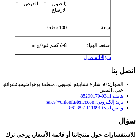
(الطول * العرض *
الارتفاع)
سعة
100 قطعة
㎡
ضغط الهواء
6-8 كجم قوة/ج
سؤال
التفاصيل
اتصل بنا
العنوان: 50 شارع تشايينغ الجنوبي، منطقة يوهوا شيجياتشوانغ،
خبي، الصين
هاتف:
0311-85290170
بريد إلكتروني:
sales@unionfastener.com
واتس اب:
+8613831111691
سؤال
للاستفسارات حول منتجاتنا أو قائمة الأسعار، يرجى ترك