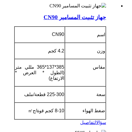
جهاز تثبيت المسامير CN90
CN90
اسم
وزن
4.2 كجم
مقاس
385*137*365 مللي متر
(الطول * العرض *
الارتفاع)
سعة
225-300 قطعة/ملف
ضغط الهواء
8-10 كجم قوة/ج
㎡
سؤال
التفاصيل