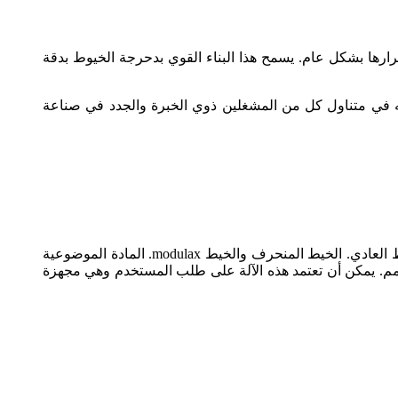
ابتها واستقرارها بشكل عام. يسمح هذا البناء القوي بدحرجة الخيوط بدقة
حكم البديهية تجعله في متناول كل من المشغلين ذوي الخبرة والجدد في صناعة
يستخدم هذا النموذج بشكل أساسي للضغط على الأجزاء القياسية الدقيقة من الخيط الخارجي والقوة العالية، بما في ذلك الخيط العادي. الخيط المنحرف والخيط modulax. المادة الموضوعية
 الصلب الكربوني والفولاذ الليلي والمعادن الحديدية مع استطالة تزيد عن 10٪ وقوة شد أقل من 1000 نيوتن/مم. يمكن أن تعتمد هذه الآلة على طلب المستخدم وهي مجهزة