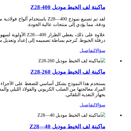
ماكينة لف الخيط موديل Z28-400
لقد تم تصنيع نموذج Z28—400 ب
ودقة، مما يؤدي إلى منتجات عالية الجودة.
علاوة على ذلك، يع
درفلة الخيوط. تُترجم بساطة تصميمه إلى إعداد وتعديل س
سؤال
التفاصيل
ماكينة لف الخيط موديل Z28-260
بجهاز التغذية التلقائي.
سؤال
التفاصيل
ماكينة لف الخيط موديل Z28—40