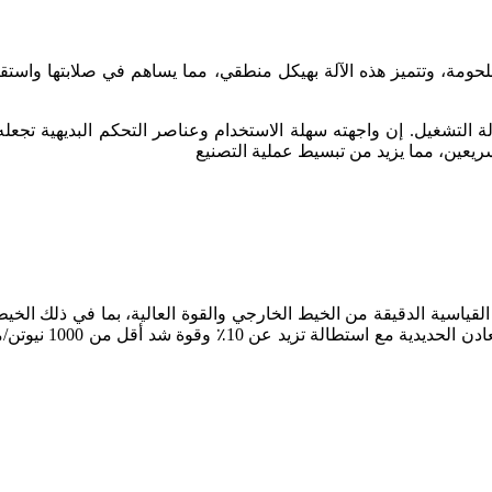
استخدام ألواح فولاذية ملحومة، وتتميز هذه الآلة بهيكل منطقي، مما يساهم في صل
طي الطراز Z28—400 الأولوية لسهولة التشغيل. إن واجهته سهلة الاستخدام وعناصر الت
ريعين، مما يزيد من تبسيط عملية التصنيع
المراد معالجتها من