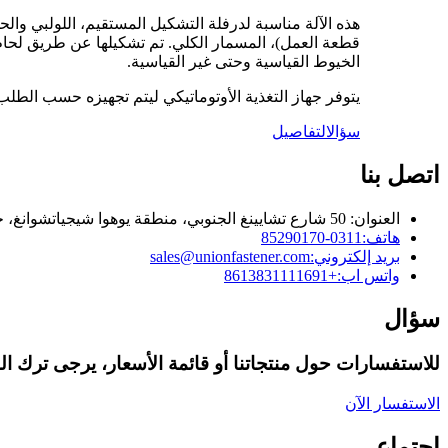
قطعة العمل)، المسمار الكلي. تم تشكيلها عن طريق لحام الأ
الخيوط القياسية وحتى غير القياسية.
يتوفر جهاز التغذية الأوتوماتيكي ليتم تجهيزه حسب الطل
سؤال
التفاصيل
اتصل بنا
العنوان: 50 شارع تشايينغ الجنوبي، منطقة يوهوا شيجياتشوانغ، خبي، الصين
هاتف:
0311-85290170
بريد إلكتروني:
sales@unionfastener.com
واتس اب:
+8613831111691
سؤال
للاستفسارات حول منتجاتنا أو قائمة الأسعار، يرجى ترك البريد
الاستفسار الآن
اجتماعي