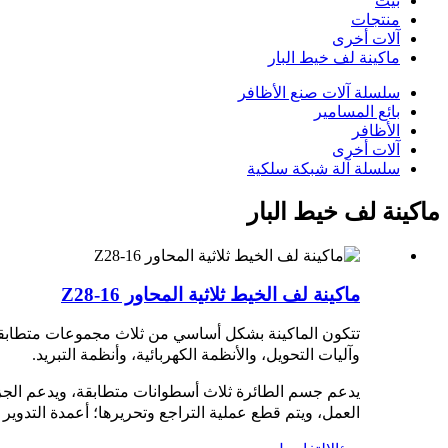
بيت
منتجات
آلات أخرى
ماكينة لف خيط البار
سلسلة آلات صنع الأظافر
بائع المسامير
الأظافر
آلات أخرى
سلسلة آلة شبكة سلكية
ماكينة لف خيط البار
ماكينة لف الخيط ثلاثية المحاور Z28-16
تتكون الماكينة بشكل أساسي من ثلاث مجموعات متطابقة م
وآليات التحويل، والأنظمة الكهربائية، وأنظمة التبريد.
يدعم جسم الطائرة ثلاث أسطوانات متطابقة، ويدعم الجزء 
العمل، ويتم قطع عملية التراجع وتحريرها؛ أعمدة التدوير