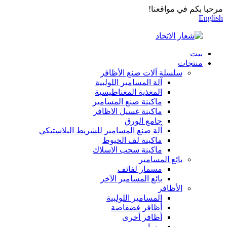
مرحبا بكم في مواقعنا!
English
بيت
منتجات
سلسلة آلات صنع الأظافر
آلة المسامير اللولبية
المغذية المغناطيسية
ماكينة صنع المسامير
ماكينة غسيل الاظافر
جامع الورق
آلة صنع المسامير للشريط البلاستيكي
ماكينة لف الخيوط
ماكينة سحب الاسلاك
بائع المسامير
مسمار لفائف
بائع المسامير الآخر
الأظافر
المسامير اللولبية
أظافر فضفاضة
أظافر أخرى
مسامير